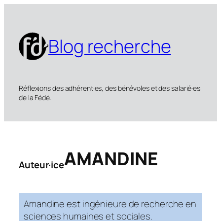
Aller
au
contenu
Blog recherche
Réflexions des adhérent·es, des bénévoles et des salarié·es
de la Fédé.
AMANDINE
Auteur·ice
Amandine est ingénieure de recherche en
sciences humaines et sociales.