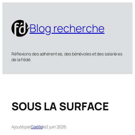
Aller
au
contenu
Blog recherche
Réflexions des adhérent·es, des bénévoles et des salarié·es
de la Fédé.
SOUS LA SURFACE
Ajouté par
Gaëlle
le
2 juin 2026